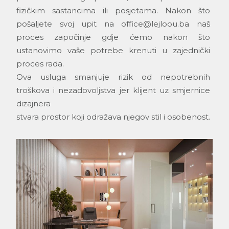
fizičkim sastancima ili posjetama. Nakon što
pošaljete svoj upit na office@lejloou.ba naš
proces započinje gdje ćemo nakon što
ustanovimo vaše potrebe krenuti u zajednički
proces rada.
Ova usluga smanjuje rizik od nepotrebnih
troškova i nezadovoljstva jer klijent uz smjernice
dizajnera
stvara prostor koji odražava njegov stil i osobenost.